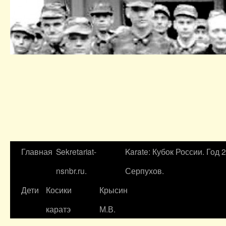
Главная
Sekretariat-
Karate: Кубок России. Год 
nsnbr.ru.
Серпухов.
Дети
Косики
Крысин
каратэ
М.В.