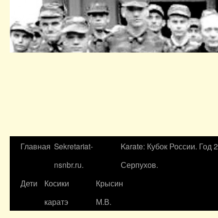
Главная
Sekretariat-
Karate: Кубок России. Год 
nsnbr.ru.
Серпухов.
Дети
Косики
Крысин
каратэ
М.В.