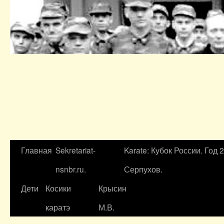
Главная
Sekretariat-
Karate: Кубок России. Год 
nsnbr.ru.
Серпухов.
Дети
Косики
Крысин
каратэ
М.В.