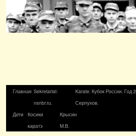
Главная
Sekretariat-
Karate: Кубок России. Год 
nsnbr.ru.
Серпухов.
Дети
Косики
Крысин
каратэ
М.В.