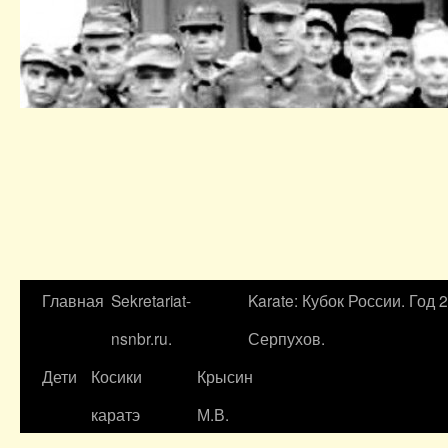
Главная
Sekretariat-
Karate: Кубок России. Год 
nsnbr.ru.
Серпухов.
Дети
Косики
Крысин
каратэ
М.В.