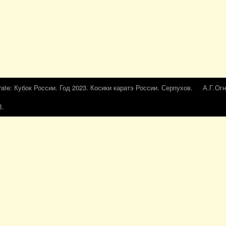
rate: Кубок России. Год 2023. Косики каратэ России. Серпухов.
А.Г.Огн
В.