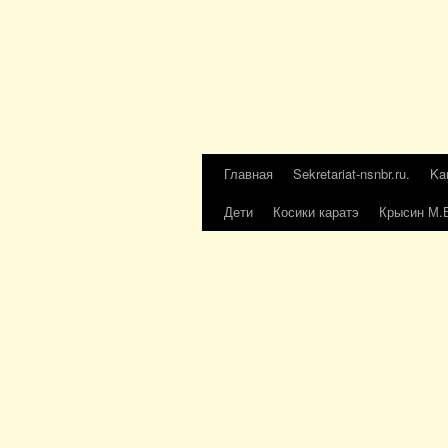
Главная
Sekretariat-nsnbr.ru.
Ka
Дети
Косики каратэ
Крысин М.