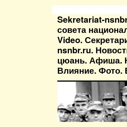
Sekretariat-nsn
совета национа
Video. Секретар
nsnbr.ru. Новос
цюань. Афиша. К
Влияние. Фото. В