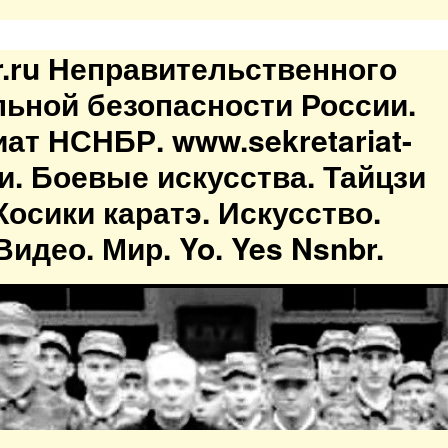
br.ru Неправительственного
льной безопасности России.
иат НСНБР. www.sekretariat-
ти. Боевые искусства. Тайцзи
осики каратэ. Искусство.
идео. Мир. Yo. Yes Nsnbr.