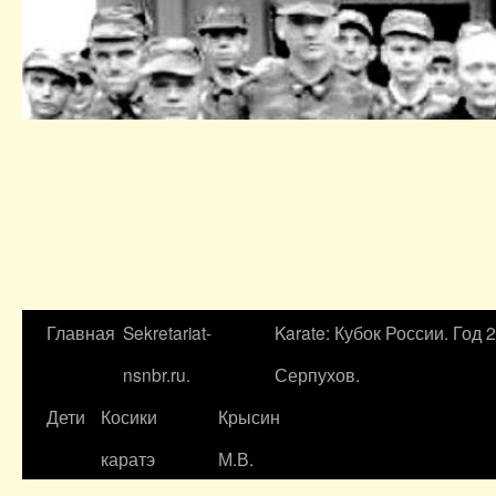
Главная
Sekretariat-
Karate: Кубок России. Год 
nsnbr.ru.
Серпухов.
Дети
Косики
Крысин
каратэ
М.В.