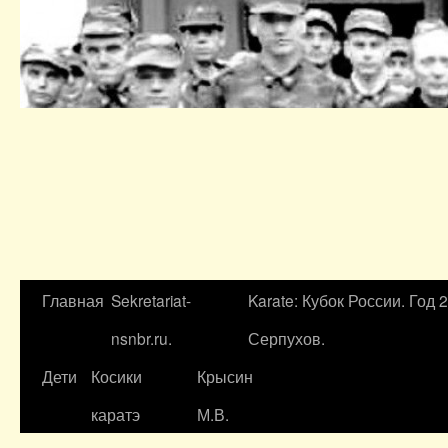
Главная
Sekretariat-
Karate: Кубок России. Год 
nsnbr.ru.
Серпухов.
Дети
Косики
Крысин
каратэ
М.В.