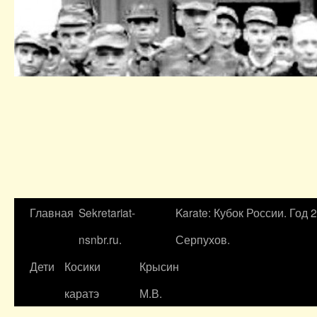
Главная
Sekretariat-
Karate: Кубок России. Год 
nsnbr.ru.
Серпухов.
Дети
Косики
Крысин
каратэ
М.В.