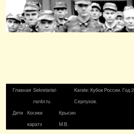
Главная
Sekretariat-
Karate: Кубок России. Год 
nsnbr.ru.
Серпухов.
Дети
Косики
Крысин
каратэ
М.В.