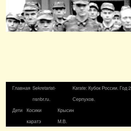
Главная
Sekretariat-
Karate: Кубок России. Год 
nsnbr.ru.
Серпухов.
Дети
Косики
Крысин
каратэ
М.В.