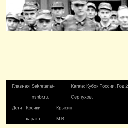
Главная
Sekretariat-
Karate: Кубок России. Год 
nsnbr.ru.
Серпухов.
Дети
Косики
Крысин
каратэ
М.В.