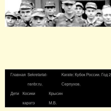
Главная
Sekretariat-
Karate: Кубок России. Год 
nsnbr.ru.
Серпухов.
Дети
Косики
Крысин
каратэ
М.В.