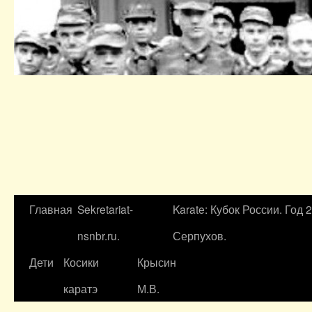
Главная
Sekretariat-
Karate: Кубок России. Год 
nsnbr.ru.
Серпухов.
Дети
Косики
Крысин
каратэ
М.В.