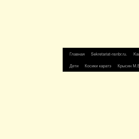
Главная
Sekretariat-nsnbr.ru.
Ka
Дети
Косики каратэ
Крысин М.