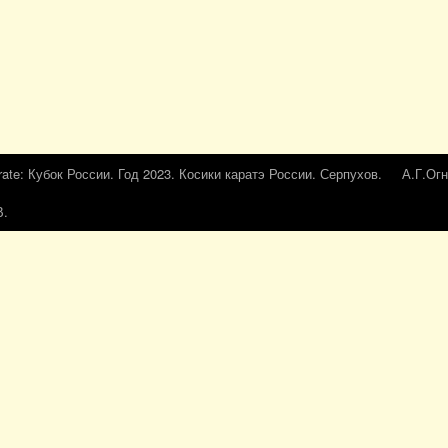
rate: Кубок России. Год 2023. Косики каратэ России. Серпухов.
А.Г.Огн
В.