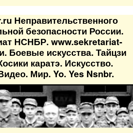
br.ru Неправительственного
льной безопасности России.
иат НСНБР. www.sekretariat-
ти. Боевые искусства. Тайцзи
осики каратэ. Искусство.
идео. Мир. Yo. Yes Nsnbr.