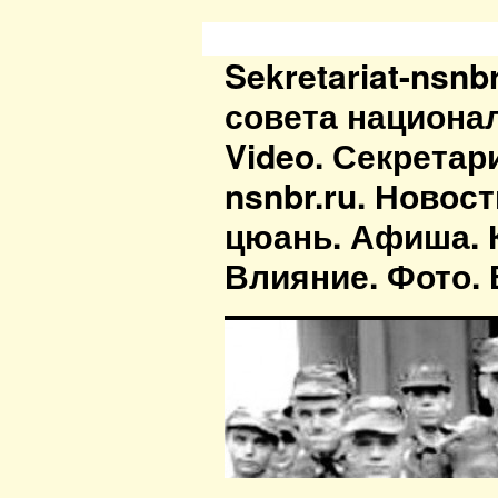
Sekretariat-nsn
совета национа
Video. Секретар
nsnbr.ru. Новос
цюань. Афиша. К
Влияние. Фото. В