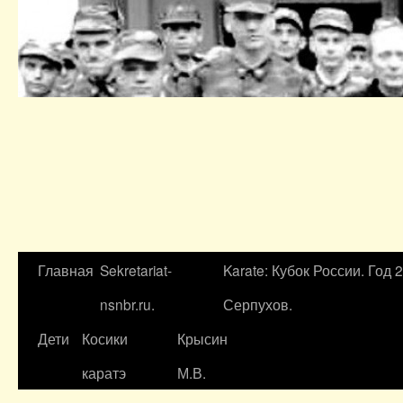
Главная
Sekretariat-
Karate: Кубок России. Год 
nsnbr.ru.
Серпухов.
Дети
Косики
Крысин
каратэ
М.В.