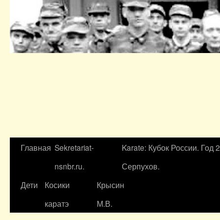
Главная
Sekretariat-
Karate: Кубок России. Год 
nsnbr.ru.
Серпухов.
Дети
Косики
Крысин
каратэ
М.В.