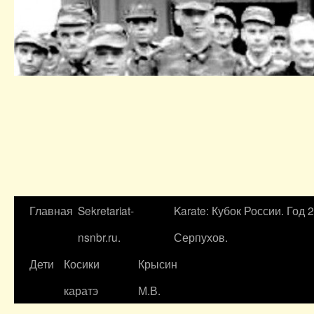
Главная
Sekretariat-
Karate: Кубок России. Год 
nsnbr.ru.
Серпухов.
Дети
Косики
Крысин
каратэ
М.В.