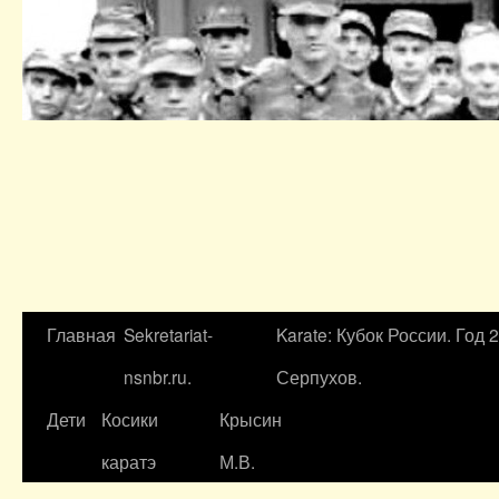
Главная
Sekretariat-
Karate: Кубок России. Год 
nsnbr.ru.
Серпухов.
Дети
Косики
Крысин
каратэ
М.В.