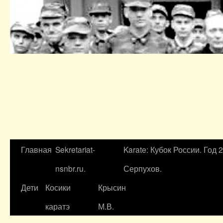
Главная
Sekretariat-
Karate: Кубок России. Год 
nsnbr.ru.
Серпухов.
Дети
Косики
Крысин
каратэ
М.В.