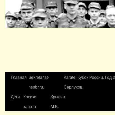
Главная
Sekretariat-
Karate: Кубок России. Год 
nsnbr.ru.
Серпухов.
Дети
Косики
Крысин
каратэ
М.В.