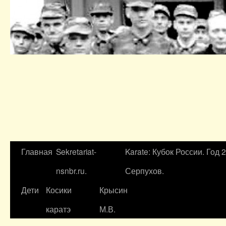
Главная
Sekretariat-
Karate: Кубок России. Год 
nsnbr.ru.
Серпухов.
Дети
Косики
Крысин
каратэ
М.В.