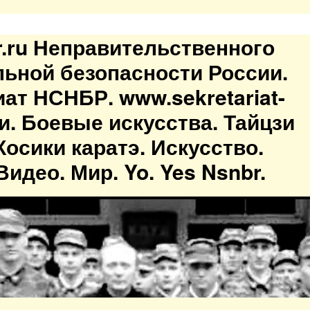
br.ru Неправительственного
льной безопасности России.
иат НСНБР. www.sekretariat-
ти. Боевые искусства. Тайцзи
осики каратэ. Искусство.
идео. Мир. Yo. Yes Nsnbr.