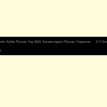
rate: Кубок России. Год 2023. Косики каратэ России. Серпухов.
А.Г.Огн
В.