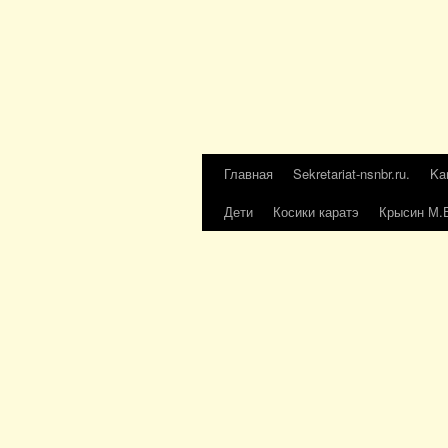
Главная
Sekretariat-nsnbr.ru.
Ka
Дети
Косики каратэ
Крысин М.