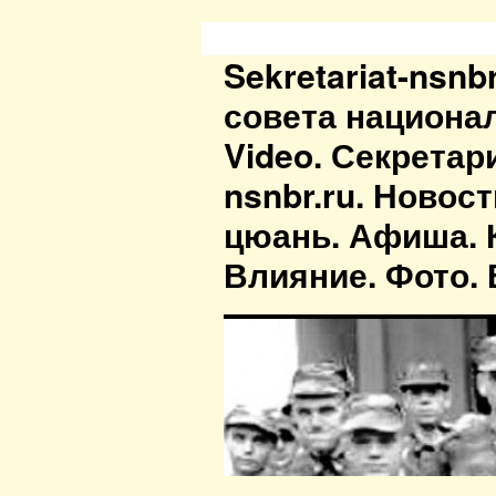
Sekretariat-nsn
совета национа
Video. Секретар
nsnbr.ru. Новос
цюань. Афиша. К
Влияние. Фото. В