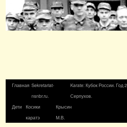
Главная
Sekretariat-
Karate: Кубок России. Год 
nsnbr.ru.
Серпухов.
Дети
Косики
Крысин
каратэ
М.В.