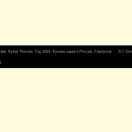
rate: Кубок России. Год 2023. Косики каратэ России. Серпухов.
А.Г.Огн
В.