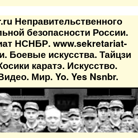
br.ru Неправительственного
льной безопасности России.
иат НСНБР. www.sekretariat-
ти. Боевые искусства. Тайцзи
осики каратэ. Искусство.
идео. Мир. Yo. Yes Nsnbr.