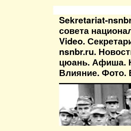
Sekretariat-nsn
совета национа
Video. Секретар
nsnbr.ru. Новос
цюань. Афиша. К
Влияние. Фото. В