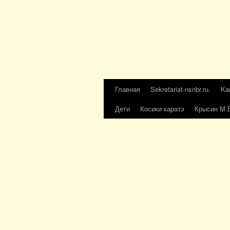
Главная
Sekretariat-nsnbr.ru.
Ka
Дети
Косики каратэ
Крысин М.