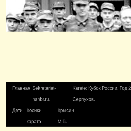
Главная
Sekretariat-
Karate: Кубок России. Год 
nsnbr.ru.
Серпухов.
Дети
Косики
Крысин
каратэ
М.В.