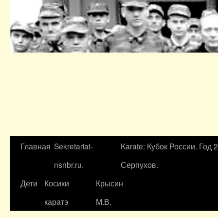
Главная
Sekretariat-
Karate: Кубок России. Год 
nsnbr.ru.
Серпухов.
Дети
Косики
Крысин
каратэ
М.В.