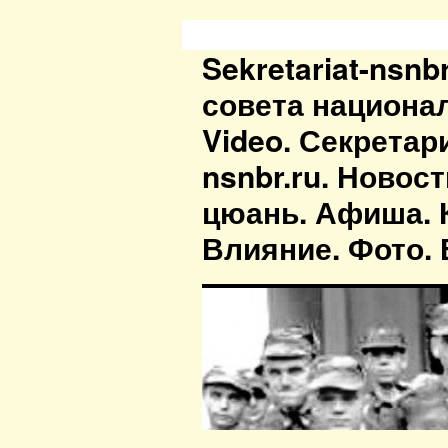
Sekretariat-nsn
совета национа
Video. Секретар
nsnbr.ru. Новос
цюань. Афиша. К
Влияние. Фото. В