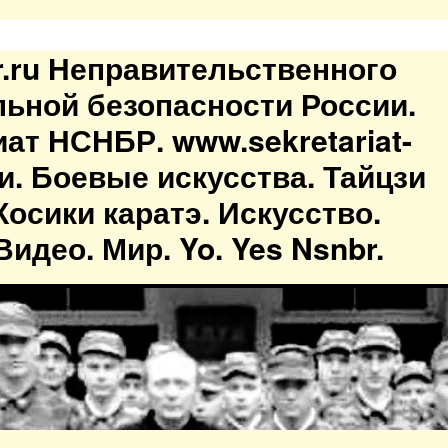
br.ru Неправительственного
льной безопасности России.
иат НСНБР. www.sekretariat-
ти. Боевые искусства. Тайцзи
осики каратэ. Искусство.
идео. Мир. Yo. Yes Nsnbr.