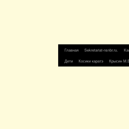
Главная
Sekretariat-nsnbr.ru.
Ka
Дети
Косики каратэ
Крысин М.