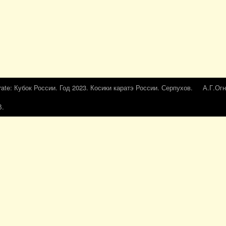
rate: Кубок России. Год 2023. Косики каратэ России. Серпухов.
А.Г.Огн
В.