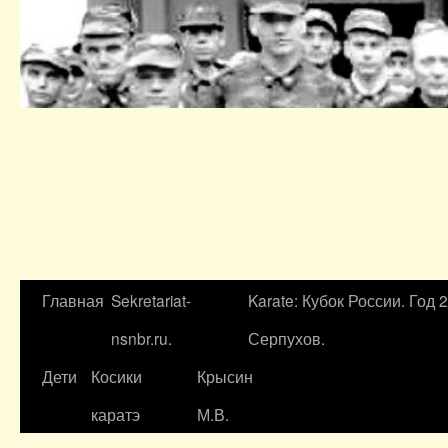
Главная
Sekretariat-
Karate: Кубок России. Год 
nsnbr.ru.
Серпухов.
Дети
Косики
Крысин
каратэ
М.В.