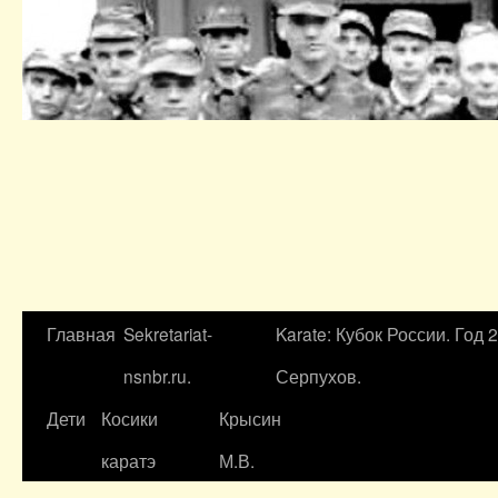
Главная
Sekretariat-
Karate: Кубок России. Год 
nsnbr.ru.
Серпухов.
Дети
Косики
Крысин
каратэ
М.В.