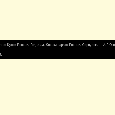
rate: Кубок России. Год 2023. Косики каратэ России. Серпухов.
А.Г.Огн
В.