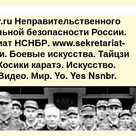
br.ru Неправительственного
льной безопасности России.
иат НСНБР. www.sekretariat-
ти. Боевые искусства. Тайцзи
осики каратэ. Искусство.
идео. Мир. Yo. Yes Nsnbr.