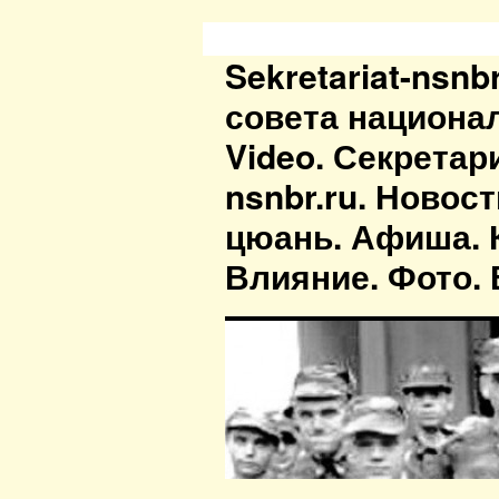
Sekretariat-nsn
совета национа
Video. Секретар
nsnbr.ru. Новос
цюань. Афиша. К
Влияние. Фото. В