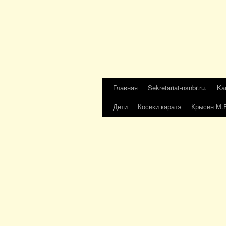
Главная
Sekretariat-nsnbr.ru.
Ka
Дети
Косики каратэ
Крысин М.