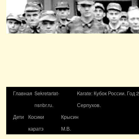
Главная
Sekretariat-
Karate: Кубок России. Год 
nsnbr.ru.
Серпухов.
Дети
Косики
Крысин
каратэ
М.В.