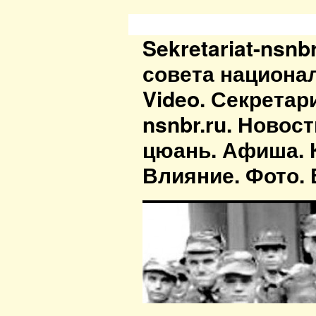
Sekretariat-nsn
совета национа
Video. Секретар
nsnbr.ru. Новос
цюань. Афиша. К
Влияние. Фото. В