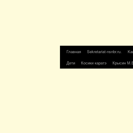
Главная
Sekretariat-nsnbr.ru.
Ka
Дети
Косики каратэ
Крысин М.