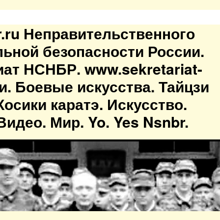
br.ru Неправительственного
льной безопасности России.
иат НСНБР. www.sekretariat-
ти. Боевые искусства. Тайцзи
осики каратэ. Искусство.
идео. Мир. Yo. Yes Nsnbr.