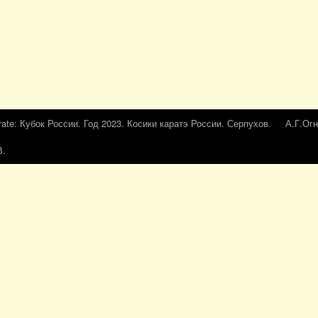
rate: Кубок России. Год 2023. Косики каратэ России. Серпухов.
А.Г.Огн
В.