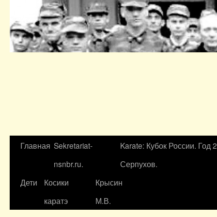
Главная
Sekretariat-
Karate: Кубок России. Год 
nsnbr.ru.
Серпухов.
Дети
Косики
Крысин
каратэ
М.В.