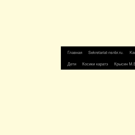
Главная
Sekretariat-nsnbr.ru.
Ka
Дети
Косики каратэ
Крысин М.