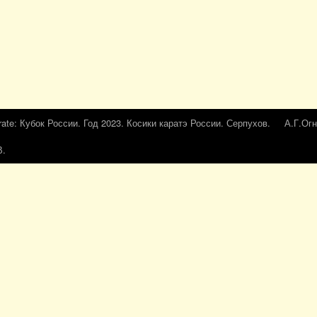
rate: Кубок России. Год 2023. Косики каратэ России. Серпухов.
А.Г.Огн
В.