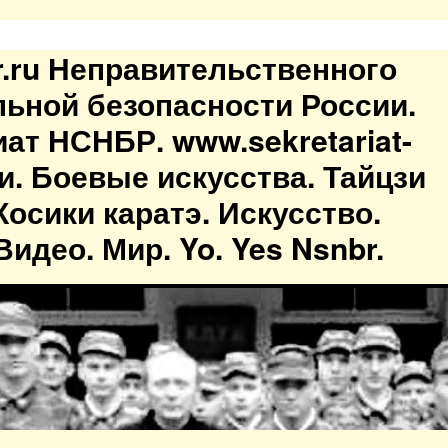
br.ru Неправительственного
льной безопасности России.
иат НСНБР. www.sekretariat-
ти. Боевые искусства. Тайцзи
осики каратэ. Искусство.
идео. Мир. Yo. Yes Nsnbr.