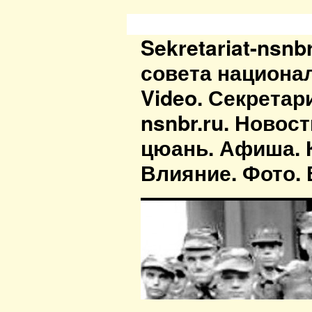
Sekretariat-nsn
совета национа
Video. Секретар
nsnbr.ru. Новос
цюань. Афиша. К
Влияние. Фото. В