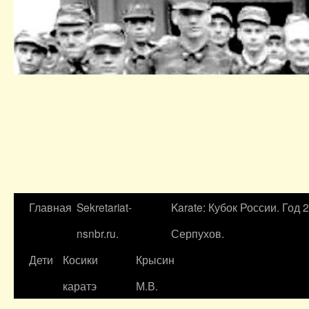
Главная
Sekretariat-
Karate: Кубок России. Год 
nsnbr.ru.
Серпухов.
Дети
Косики
Крысин
каратэ
М.В.