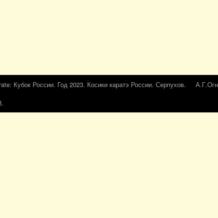
rate: Кубок России. Год 2023. Косики каратэ России. Серпухов.
А.Г.Огн
В.