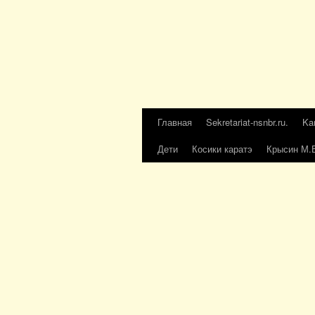
Главная
Sekretariat-nsnbr.ru.
Ka
Дети
Косики каратэ
Крысин М.