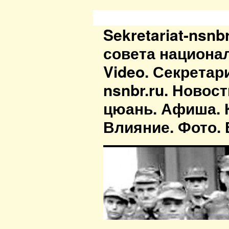
Sekretariat-nsn
совета национа
Video. Секретар
nsnbr.ru. Новос
цюань. Афиша. К
Влияние. Фото. В