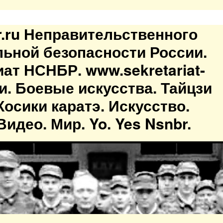
br.ru Неправительственного
льной безопасности России.
иат НСНБР. www.sekretariat-
ти. Боевые искусства. Тайцзи
осики каратэ. Искусство.
идео. Мир. Yo. Yes Nsnbr.