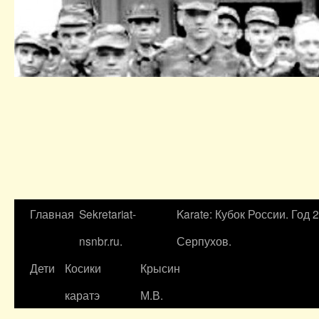
Главная
Sekretariat-
Karate: Кубок России. Год 
nsnbr.ru.
Серпухов.
Дети
Косики
Крысин
каратэ
М.В.