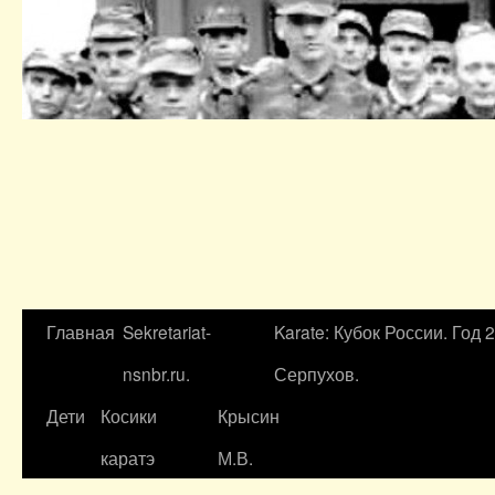
Главная
Sekretariat-
Karate: Кубок России. Год 
nsnbr.ru.
Серпухов.
Дети
Косики
Крысин
каратэ
М.В.