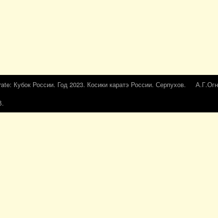
rate: Кубок России. Год 2023. Косики каратэ России. Серпухов.
А.Г.Огн
В.