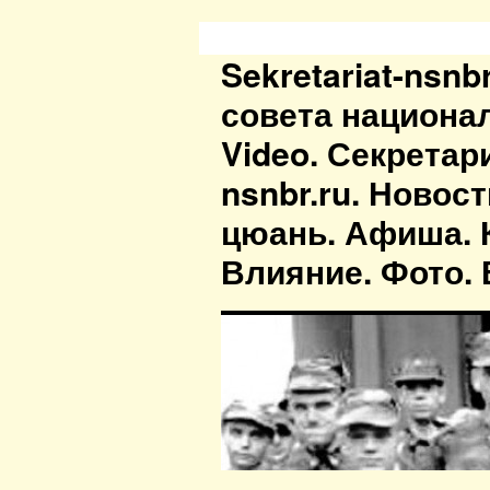
Sekretariat-nsn
совета национа
Video. Секретар
nsnbr.ru. Новос
цюань. Афиша. К
Влияние. Фото. В