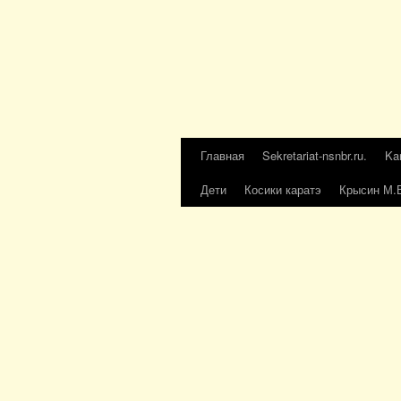
Главная
Sekretariat-nsnbr.ru.
Ka
Дети
Косики каратэ
Крысин М.