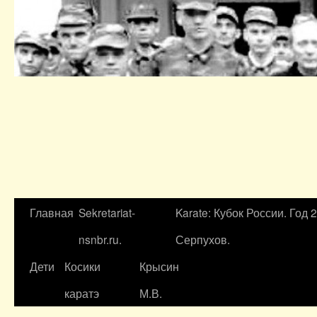
Главная
Sekretariat-
Karate: Кубок России. Год 
nsnbr.ru.
Серпухов.
Дети
Косики
Крысин
каратэ
М.В.