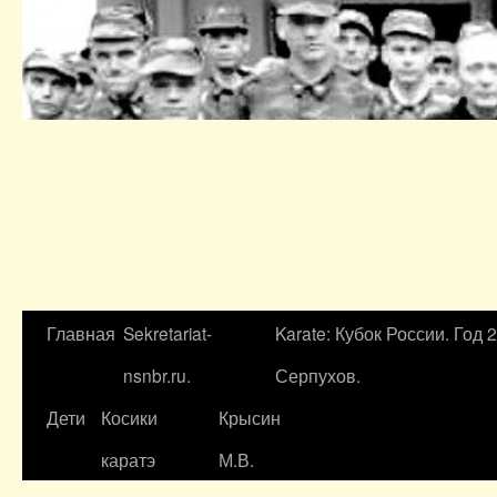
Главная
Sekretariat-
Karate: Кубок России. Год 
nsnbr.ru.
Серпухов.
Дети
Косики
Крысин
каратэ
М.В.