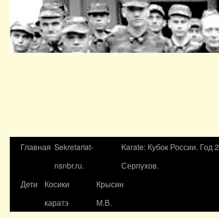
Главная
Sekretariat-
Karate: Кубок России. Год 
nsnbr.ru.
Серпухов.
Дети
Косики
Крысин
каратэ
М.В.