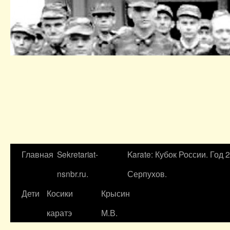
Главная
Sekretariat-
Karate: Кубок России. Год 
nsnbr.ru.
Серпухов.
Дети
Косики
Крысин
каратэ
М.В.