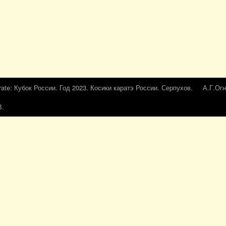
rate: Кубок России. Год 2023. Косики каратэ России. Серпухов.
А.Г.Огн
В.