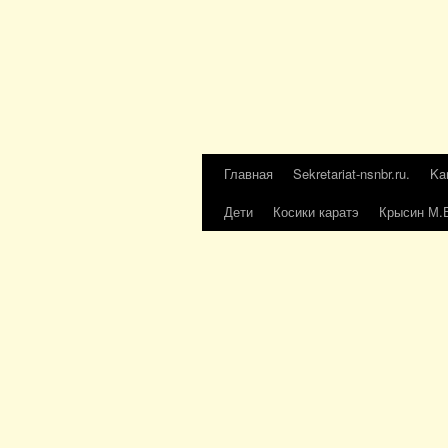
Главная
Sekretariat-nsnbr.ru.
Ka
Дети
Косики каратэ
Крысин М.