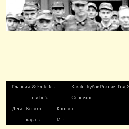
Главная
Sekretariat-
Karate: Кубок России. Год 
nsnbr.ru.
Серпухов.
Дети
Косики
Крысин
каратэ
М.В.