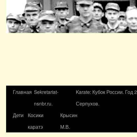
Главная
Sekretariat-
Karate: Кубок России. Год 
nsnbr.ru.
Серпухов.
Дети
Косики
Крысин
каратэ
М.В.