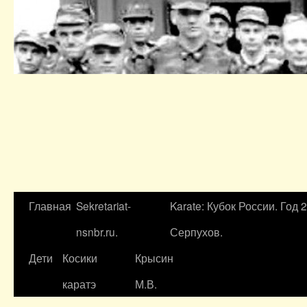
Главная
Sekretariat-
Karate: Кубок России. Год 
nsnbr.ru.
Серпухов.
Дети
Косики
Крысин
каратэ
М.В.