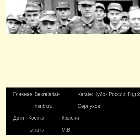
Главная
Sekretariat-
Karate: Кубок России. Год 
nsnbr.ru.
Серпухов.
Дети
Косики
Крысин
каратэ
М.В.