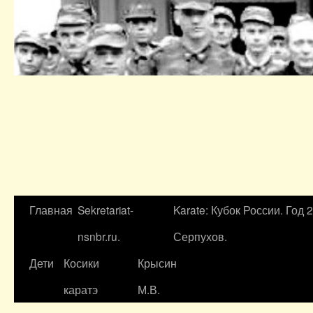
Главная
Sekretariat-
Karate: Кубок России. Год 
nsnbr.ru.
Серпухов.
Дети
Косики
Крысин
каратэ
М.В.